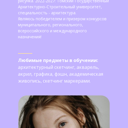
рисунка. 2022-2027: Томский Государственный
Архитектурно-Строительный университет,
специальность - архитектура.
Являюсь победителем и призером конкурсов
муниципального, регионального,
всероссийского и международного
назначения!
Любимые предметы в обучении:
архитектурный скетчинг, акварель,
акрил, графика, фэшн, академическая
живопись, скетчинг маркерами.