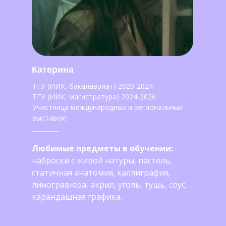
Катерина
ТГУ (ИИК, бакалавриат) 2020-2024
ТГУ (ИИК, магистратура) 2024-2026
Участница международных и региональных
выставок!
Любимые предметы в обучении:
наброски с живой натуры, пастель,
статичная анатомия, каллиграфия,
линогравюра, акрил, уголь, тушь, соус,
карандашная графика.