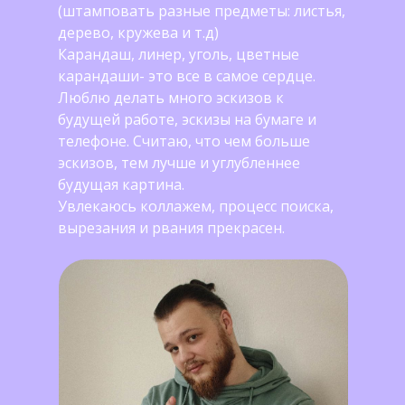
(штамповать разные предметы: листья,
дерево, кружева и т.д)
Карандаш, линер, уголь, цветные
карандаши- это все в самое сердце.
Люблю делать много эскизов к
будущей работе, эскизы на бумаге и
телефоне. Считаю, что чем больше
эскизов, тем лучше и углубленнее
будущая картина.
Увлекаюсь коллажем, процесс поиска,
вырезания и рвания прекрасен.