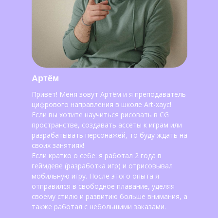
Артём
Привет! Меня зовут Артём и я преподаватель
цифрового направления в школе Art-хаус!
Если вы хотите научиться рисовать в CG
пространстве, создавать ассеты к играм или
разрабатывать персонажей, то буду ждать на
своих занятиях!
Если кратко о себе: я работал 2 года в
геймдеве (разработка игр) и отрисовывал
мобильную игру. После этого опыта я
отправился в свободное плавание, уделяя
своему стилю и развитию больше внимания, а
также работал с небольшими заказами.