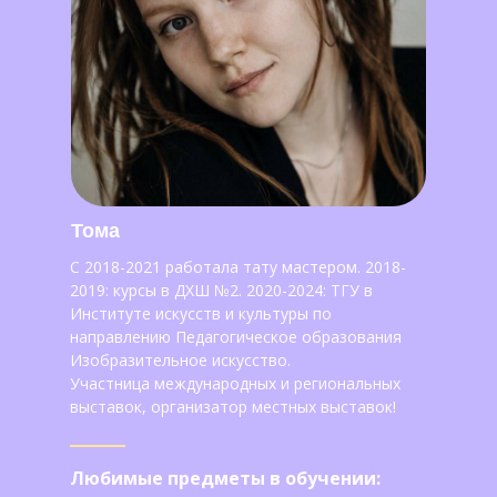
Тома
С 2018-2021 работала тату мастером. 2018-
2019: курсы в ДХШ №2. 2020-2024: ТГУ в
Институте искусств и культуры по
направлению Педагогическое образования
Изобразительное искусство.
Участница международных и региональных
выставок, организатор местных выставок!
Любимые предметы в обучении: