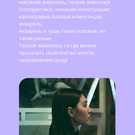
масляная живопись, теория живописи
(колористика), книжная иллюстрация,
каллиграфия, базовая композиция,
акварель.
Акварель и тушь такие похожие, но
такие разные.
Теория живописи, то где можно
прокачать свой скил во многих
направлениях сразу!