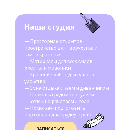
Наша студия
— Просторное открытое
пространство для творчества и
самовыражения.
— Материалы для всех видов
рисунка и живописи.
— Хранение работ для вашего
удобства.
— Зона отдыха с чаем и диванчиком.
— Парковка рядом со студией.
— Успешно работаем 3 года
— Помогаем подготовить
портфолио для трудоустройства
ЗАПИСАТЬСЯ